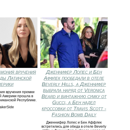
мония вручения
Дженнифер Лопес и Бен
ды Латинской
Аффлек пообедали в отеле
ерики
Beverly Hills, а Дженнифер
выбрала наряд от Veronica
ия вручения премии
Beard и винтажную сумку от
й Америки прошла в
никанской Республике.
Gucci, а Бен надел
akerSide
кроссовки от Travis Scott -
Fashion Bomb Daily
Дженнифер Лопес и Бен Аффлек
встретились для обеда в отеле Beverly