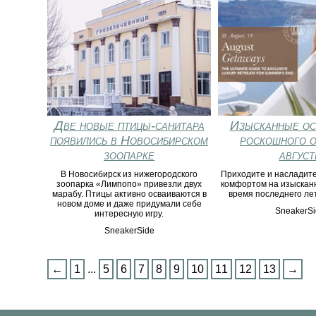
Две новые птицы-санитара
Изысканные ос
появились в Новосибирском
роскошного о
зоопарке
август
В Новосибирск из нижегородского
Приходите и насладит
зоопарка «Лимпопо» привезли двух
комфортом на изысканн
марабу. Птицы активно осваиваются в
время последнего лет
новом доме и даже придумали себе
SneakerSi
интересную игру.
SneakerSide
←
1
...
5
6
7
8
9
10
11
12
13
→