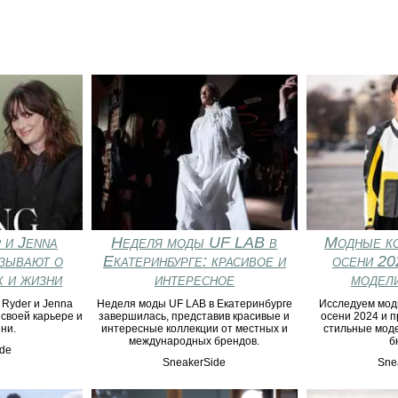
 и Jenna
Неделя моды UF LAB в
Модные ко
зывают о
Екатеринбурге: красивое и
осени 20
х и жизни
интересное
модели
 Ryder и Jenna
Неделя моды UF LAB в Екатеринбурге
Исследуем мод
 своей карьере и
завершилась, представив красивые и
осени 2024 и 
ни.
интересные коллекции от местных и
стильные моде
международных брендов.
б
de
SneakerSide
Sne