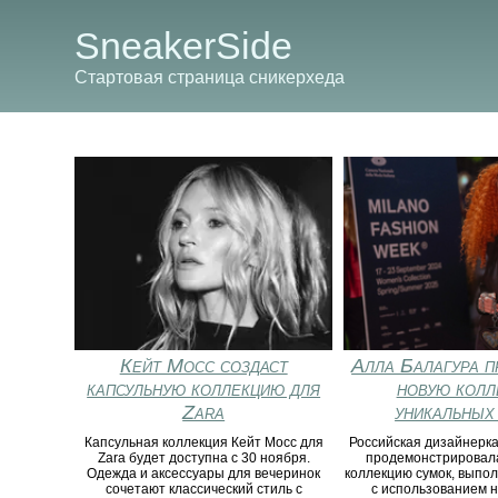
SneakerSide
Стартовая страница сникерхеда
Кейт Мосс создаст
Алла Балагура п
капсульную коллекцию для
новую колл
Zara
уникальных
Капсульная коллекция Кейт Мосс для
Российская дизайнерка
Zara будет доступна с 30 ноября.
продемонстрировал
Одежда и аксессуары для вечеринок
коллекцию сумок, выпо
сочетают классический стиль с
с использованием 