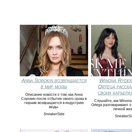
Anna Sorokin возвращается
Winona Ryder
в мир моды
Ortega расска
своих карьера
Описание новости о том, как Анна
Сорокин после отбытия своего срока в
Слушайте, как Winona
тюрьме возвращается в индустрию
Ortega разговаривают о
моды.
личной жиз
SneakerSide
SneakerSi