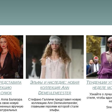
редставила
Эльфы и наследие: новая
Тенденции у
екцию
коллекция Ann
неделе м
 сумок
Demeulemeester
Узнайте о лучш
стиля, чтобы вдо
 Алла Балагура
Стефано Галличи представил новую
н
а свою новую
коллекцию Ann Demeulemeester,
лненных вручную
главными героями которой стали
Sne
натуральных
эльфы.