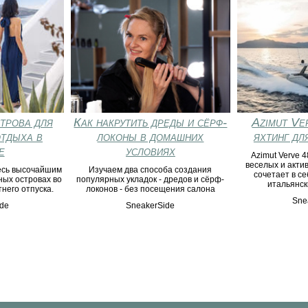
трова для
Как накрутить дреды и сёрф-
Azimut Ve
тдыха в
локоны в домашних
яхтинг дл
е
условиях
Azimut Verve 4
веселых и акти
есь высочайшим
Изучаем два способа создания
сочетает в с
ых островах во
популярных укладок - дредов и сёрф-
итальянск
него отпуска.
локонов - без посещения салона
Sne
de
SneakerSide