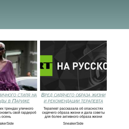
личного стиля на
Вред сидячего образа жизни
оды в Париже
и рекомендации терапевта
их трендах уличного
Терапевт рассказала об опасностях
хновить свой гардероб
сидячего образа жизни и дала советы
а осень
для более активного образа жизни
akerSide
SneakerSide