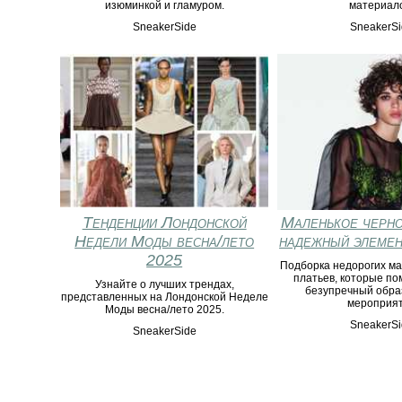
изюминкой и гламуром.
материало
SneakerSide
SneakerSi
Тенденции Лондонской
Маленькое черно
Недели Моды весна/лето
надежный элемен
2025
Подборка недорогих ма
платьев, которые по
Узнайте о лучших трендах,
безупречный обра
представленных на Лондонской Неделе
мероприя
Моды весна/лето 2025.
SneakerSi
SneakerSide