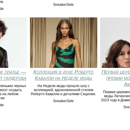
в.
SneakerSide
de
е платье —
Коллекция в духе Роберто
Первая цере
т гардероба
Кавалли на Неделе моды
премии мо
Ам
леньких черных
На Неделе моды прошло шоу с
могут создать
коллекцией, вдохновленной стилем
Первая церемон
з на любом
Роберто Кавалли и деталями Сицилии.
моды Латинско
тии
2023 году в Доми
SneakerSide
de
Sne