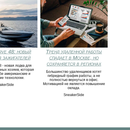
rve 48: новый
Тренд удаленной работы
я зажигателей
спадает в Москве, но
сохраняется в регионах
8 - новая лодка для
вных хозяев, которая
Большинство удаленщиков хотят
ебе американские и
гибридный график работы, а не
ие технологии.
полностью вернуться в офис.
Мотивацией не является повышение
akerSide
оклада.
SneakerSide