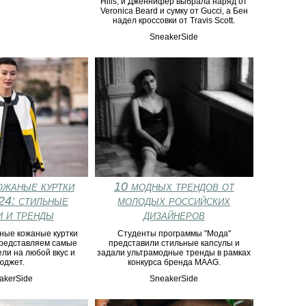
Hills, и Дженнифер выбрала наряд от
Veronica Beard и сумку от Gucci, а Бен
надел кроссовки от Travis Scott.
SneakerSide
жаные куртки
10 модных трендов от
24: стильные
молодых российских
 и тренды
дизайнеров
ные кожаные куртки
Студенты программы "Мода"
представляем самые
представили стильные капсулы и
ли на любой вкус и
задали ультрамодные тренды в рамках
юджет.
конкурса бренда MAAG.
akerSide
SneakerSide