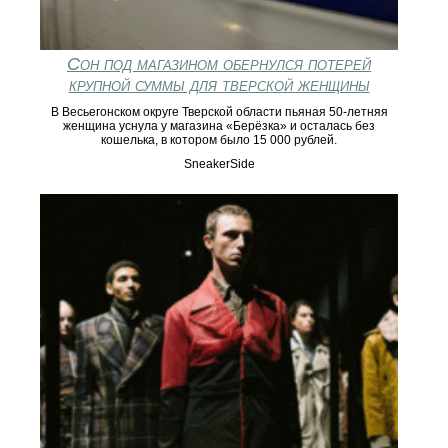
Сон под магазином обернулся потерей
крупной суммы для тверской женщины
В Весьегонском округе Тверской области пьяная 50-летняя
женщина уснула у магазина «Берёзка» и осталась без
кошелька, в котором было 15 000 рублей.
SneakerSide