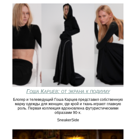
Гоша Карцев: от экрана к подиуму
Блогер и телеведущий Гоша Карцев представил собственную
марку одежды для женщин, где крой и ткань играют главную
роль. Первая коллекция вдохновлена футуристическими
образами 90-х.
SneakerSide