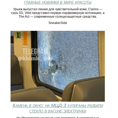
главные новинки в мире красоты
Урьяж выпустил линию для чувствительной кожи, Clarins —
тушь 5D, Vilet представил первую парфюмерную коллекцию, а
The Act — современные солнцезащитные средства.
SneakerSide
Камень в окно: на МЦД-3 хулиганы разбили
стекло в вагоне электрички
На Московском центральном диаметре-3 неизвестные