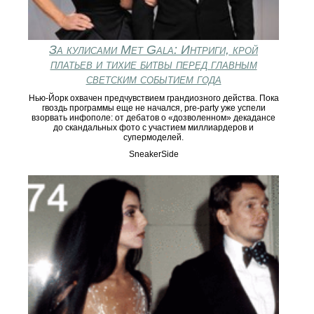
За кулисами Met Gala: Интриги, крой
платьев и тихие битвы перед главным
светским событием года
Нью-Йорк охвачен предчувствием грандиозного действа. Пока
гвоздь программы еще не начался, pre-party уже успели
взорвать инфополе: от дебатов о «дозволенном» декадансе
до скандальных фото с участием миллиардеров и
супермоделей.
SneakerSide