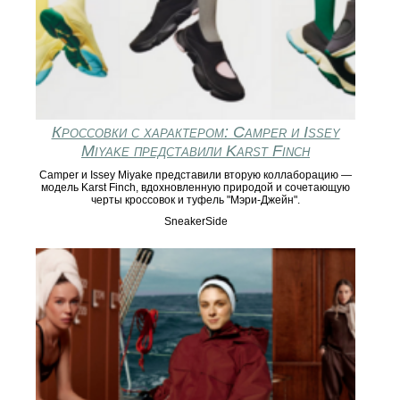
Кроссовки с характером: Camper и Issey
Miyake представили Karst Finch
Camper и Issey Miyake представили вторую коллаборацию —
модель Karst Finch, вдохновленную природой и сочетающую
черты кроссовок и туфель "Мэри-Джейн".
SneakerSide