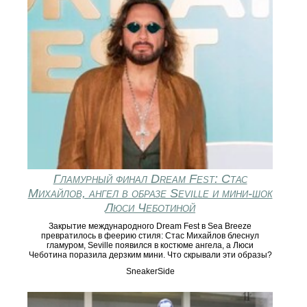
Гламурный финал Dream Fest: Стас
Михайлов, ангел в образе Seville и мини‑шок
Люси Чеботиной
Закрытие международного Dream Fest в Sea Breeze
превратилось в феерию стиля: Стас Михайлов блеснул
гламуром, Seville появился в костюме ангела, а Люси
Чеботина поразила дерзким мини. Что скрывали эти образы?
SneakerSide