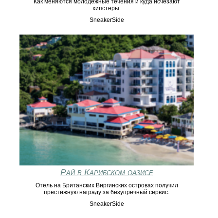
Как меняются молодежные течения и куда исчезают
хипстеры.
SneakerSide
Рай в Карибском оазисе
Отель на Британских Виргинских островах получил
престижную награду за безупречный сервис.
SneakerSide