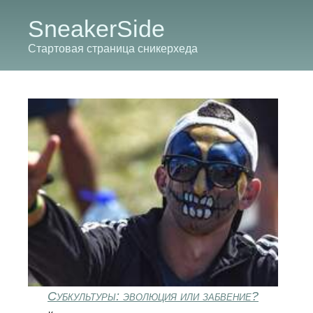
SneakerSide
Стартовая страница сникерхеда
Субкультуры: эволюция или забвение?