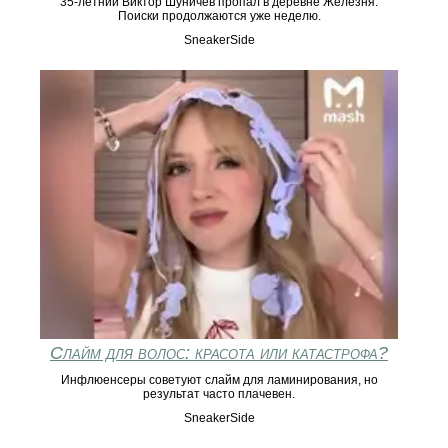
35-летний Виктор Шуничев пропал в деревне Железня.
Поиски продолжаются уже неделю.
SneakerSide
Слайм для волос: красота или катастрофа?
Инфлюенсеры советуют слайм для ламинирования, но
результат часто плачевен.
SneakerSide