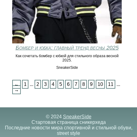
Бомбер и юбка: главный тренд весны 2025
Как сочетать бомбер с юбкой для стильного образа весной
2025.
SneakerSide
←
1
...
2
3
4
5
6
7
8
9
10
11
...
→
© 2024
SneakerSide
Стартовая страница сникерхеда
Последние новости мира спортивной и стильной обуви,
street style