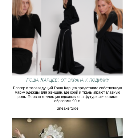
Гоша Карцев: от экрана к подиуму
Блогер и телеведущий Гоша Карцев представил собственную
марку одежды для женщин, где крой и ткань играют главную
роль. Первая коллекция вдохновлена футуристическими
образами 90-х.
SneakerSide