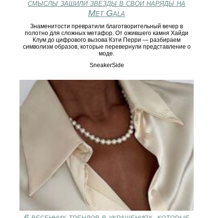
смыслы зашили звезды в свои наряды на
Met Gala
Знаменитости превратили благотворительный вечер в
полотно для сложных метафор. От ожившего камня Хайди
Клум до цифрового вызова Кэти Перри — разбираем
символизм образов, которые перевернули представление о
моде.
SneakerSide
6 весенних трендов в украшениях, которые