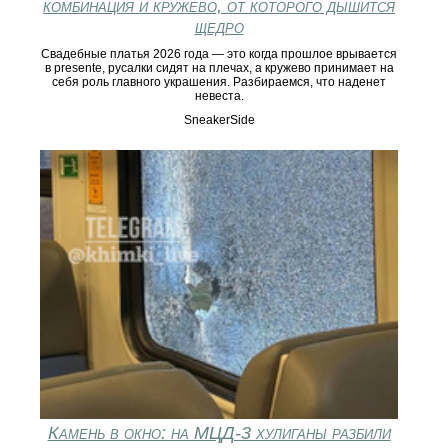
комбинация и кружево, от которого дышится
щедро
Свадебные платья 2026 года — это когда прошлое врывается
в presente, русалки сидят на плечах, а кружево принимает на
себя роль главного украшения. Разбираемся, что наденет
невеста.
SneakerSide
Камень в окно: на МЦД-3 хулиганы разбили