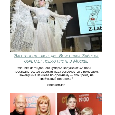
Эхо творца: наследие Вячеслава Зайцева
обретает новую плоть в Москве
Ученики легендарного кутюрье запускают «Z-Лаб» —
пространство, где высокая мода встречается с ремеслом.
Почему имя Зайцева по-прежнему — это бренд, не
требующий перевода?
SneakerSide