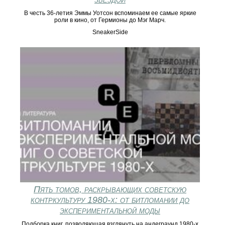
В честь 36-летия Эммы Уотсон вспоминаем ее самые яркие
роли в кино, от Гермионы до Мэг Марч.
SneakerSide
Пять томов, раскрывающих советскую
контркультуру 1980‑х: от битломании до
экспериментальной моды
Подборка книг, позволяющая взглянуть на андеграунд 1980‑х