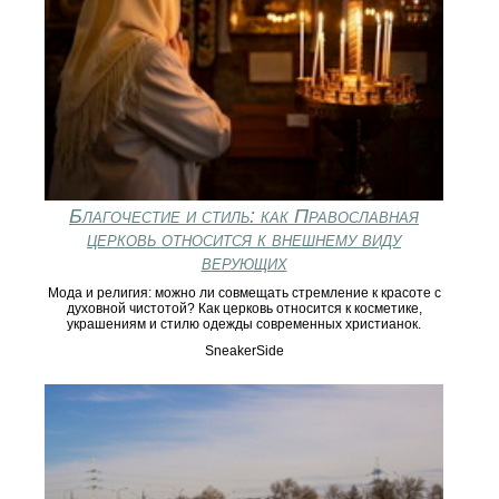
Благочестие и стиль: как Православная
церковь относится к внешнему виду
верующих
Мода и религия: можно ли совмещать стремление к красоте с
духовной чистотой? Как церковь относится к косметике,
украшениям и стилю одежды современных христианок.
SneakerSide