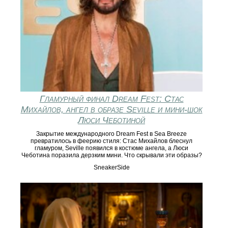
Гламурный финал Dream Fest: Стас
Михайлов, ангел в образе Seville и мини‑шок
Люси Чеботиной
Закрытие международного Dream Fest в Sea Breeze
превратилось в феерию стиля: Стас Михайлов блеснул
гламуром, Seville появился в костюме ангела, а Люси
Чеботина поразила дерзким мини. Что скрывали эти образы?
SneakerSide