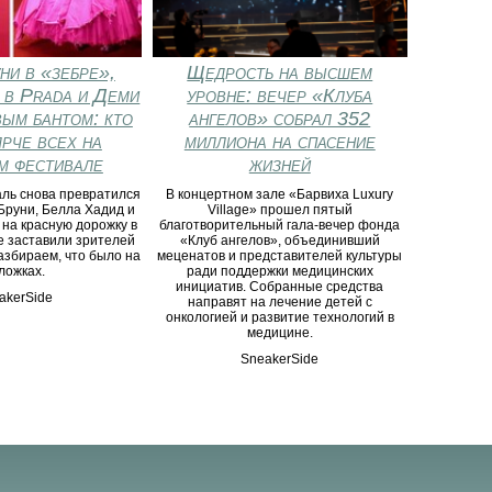
ни в «зебре»,
Щедрость на высшем
 в Prada и Деми
уровне: вечер «Клуба
ым бантом: кто
ангелов» собрал 352
ярче всех на
миллиона на спасение
м фестивале
жизней
аль снова превратился
В концертном зале «Барвиха Luxury
 Бруни, Белла Хадид и
Village» прошел пятый
на красную дорожку в
благотворительный гала-вечер фонда
е заставили зрителей
«Клуб ангелов», объединивший
азбираем, что было на
меценатов и представителей культуры
ложках.
ради поддержки медицинских
инициатив. Собранные средства
akerSide
направят на лечение детей с
онкологией и развитие технологий в
медицине.
SneakerSide