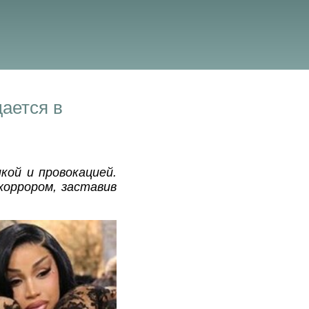
щается в
кой и провокацией.
хоррором, заставив