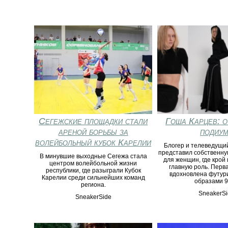
Сегежские площадки стали
Гоша Карцев: о
ареной борьбы за
подиум
волейбольный кубок Карелии
Блогер и телеведущи
представил собственну
В минувшие выходные Сегежа стала
для женщин, где крой 
центром волейбольной жизни
главную роль. Перв
республики, где разыграли Кубок
вдохновлена футур
Карелии среди сильнейших команд
образами 9
региона.
SneakerSi
SneakerSide