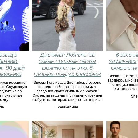
въезд в
Дженифер Лоуренс: ее
6 весенн
Аравию:
самые стильные образы
украшениях,
ат 90 дней
базируются на этих 5
самые сти
движения
главных трендах кроссовок
Весна — время 
гардероба, но и 
иков россияне
Звезда Голливуда Дженифер Лоуренс
какие украшен
ать Саудовскую
нередко выбирает кроссовки для
хитами сезон
однако из-за
создания своих стильных образов.
е пока лучше
Эксперты выделили 5 главных трендов
Sne
здку.
в обуви, на которые опирается актриса.
de
SneakerSide