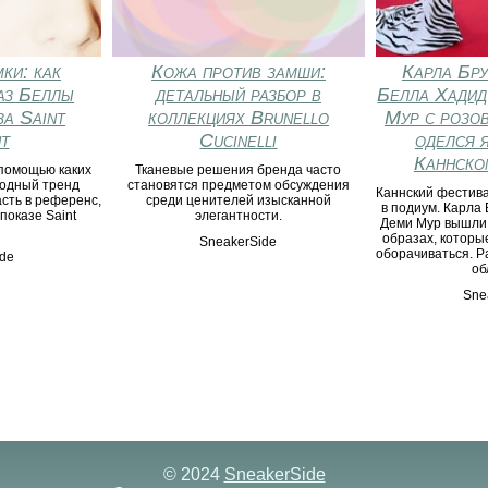
ки: как
Карла Бру
Кожа против замши:
аз Беллы
Белла Хадид
детальный разбор в
за Saint
Мур с розов
коллекциях Brunello
t
оделся 
Cucinelli
Каннско
 помощью каких
Тканевые решения бренда часто
модный тренд
становятся предметом обсуждения
Каннский фестив
сть в референс,
среди ценителей изысканной
в подиум. Карла
показе Saint
элегантности.
Деми Мур вышли 
образах, которы
SneakerSide
оборачиваться. Р
de
об
Sne
© 2024
SneakerSide