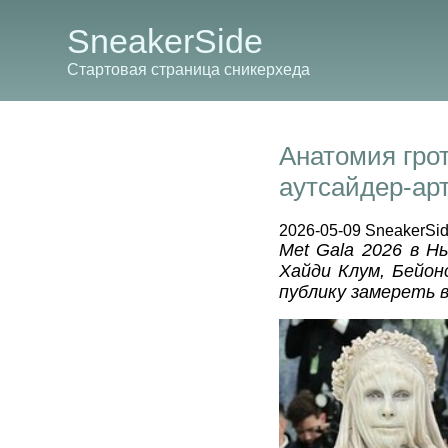
SneakerSide
Стартовая страница сникерхеда
Анатомия грот
аутсайдер-ар
2026-05-09 SneakerSi
Met Gala 2026 в Н
Хайди Клум, Бейон
публику замереть в