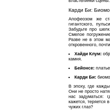
властелинки сцены.
Карди Би: Биом
Апофеозом же ст
гигантского, пуль
Забудьте про шелк
Смелое погружение
Разве не в этом м
откровенного, почт
Хайди Клум:
обр
камня.
Бейонсе:
платье
Карди Би:
биомо
В эпоху, где кажды
Они не просто нат
нас задуматься: г
кажется, теряется 
чужих глаз?