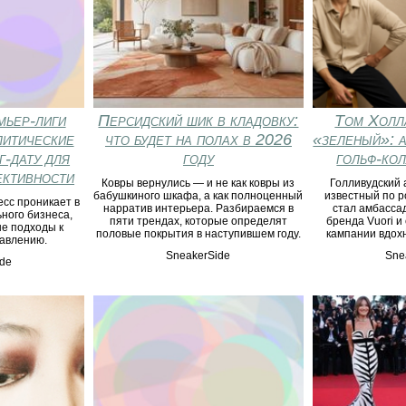
Персидский шик в кладовку:
Том Холл
мьер‑лиги
что будет на полах в 2026
«зеленый»: 
литические
году
гольф-ко
г‑дату для
ктивности
Ковры вернулись — и не как ковры из
Голливудский 
бабушкиного шкафа, а как полноценный
известный по р
есс проникает в
нарратив интерьера. Разбираемся в
стал амбасса
ного бизнеса,
пяти трендах, которые определят
бренда Vuori и
е подходы к
половые покрытия в наступившем году.
кампании вдох
равлению.
SneakerSide
Sne
de