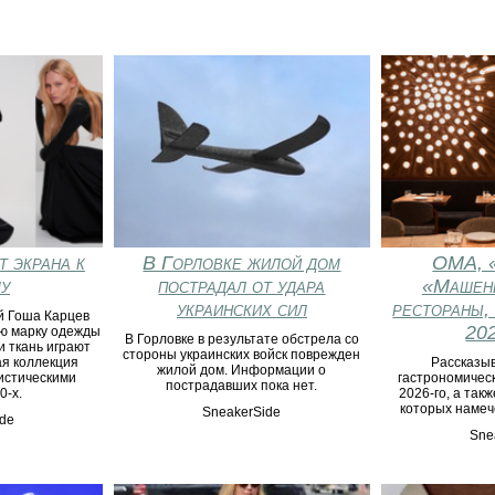
т экрана к
В Горловке жилой дом
ОМА, «
у
пострадал от удара
«Машень
украинских сил
рестораны,
й Гоша Карцев
202
ю марку одежды
В Горловке в результате обстрела со
и ткань играют
стороны украинских войск поврежден
ая коллекция
Рассказы
жилой дом. Информации о
истическими
гастрономичес
пострадавших пока нет.
0-х.
2026-го, а такж
которых намеч
SneakerSide
de
Sne