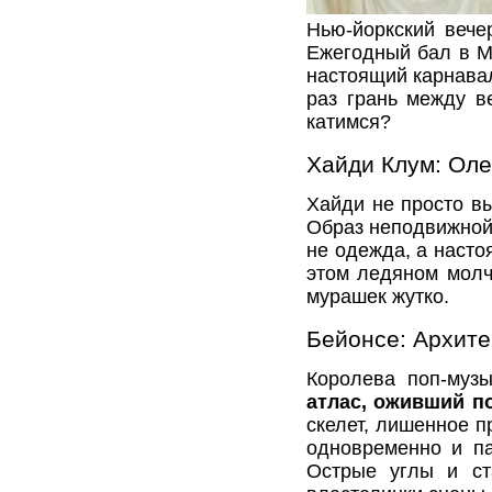
Нью-йоркский вече
Ежегодный бал в Ме
настоящий карнавал
раз грань между в
катимся?
Хайди Клум: Оле
Хайди не просто в
Образ неподвижной,
не одежда, а насто
этом ледяном молч
мурашек жутко.
Бейонсе: Архите
Королева поп-муз
атлас, оживший п
скелет, лишенное п
одновременно и па
Острые углы и ст