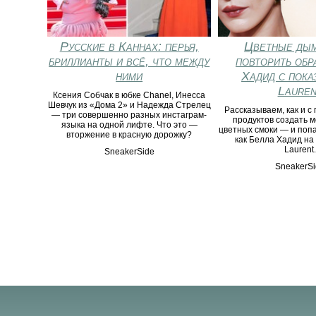
Русские в Каннах: перья,
Цветные дым
бриллианты и всё, что между
повторить обр
ними
Хадид с пока
Lauren
Ксения Собчак в юбке Chanel, Инесса
Шевчук из «Дома 2» и Надежда Стрелец
Рассказываем, как и с
— три совершенно разных инстаграм-
продуктов создать 
языка на одной лифте. Что это —
цветных смоки — и попа
вторжение в красную дорожку?
как Белла Хадид на 
Laurent.
SneakerSide
SneakerSi