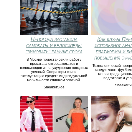
Непогода заставила
Как клубы Пре
самокаты и велосипеды
используют ана
"зимовать" раньше срока
платформы и би
повышения эффе
В Москве приостановили работу
проката электросамокатов и
Технологический прогр
велосипедов из-за ухудшения погодных
каждую часть футболь
условий. Операторы сочли
меняя традиционны
эксплуатацию средств индивидуальной
подготовке и уп
мобильности слишком опасной.
SneakerSi
SneakerSide