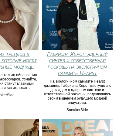
их трендов в
Габриэла Херст: ядерный
 которые носят
синтез и ответственная
льные модницы
роскошь на экологичном
саммите Hearst
не только обновления
аксессуаров. Узнайте,
На экологичном саммите Hearst
ия станут главными
дизайнер Габриэла Херст выступила с
а и как их носить.
докладом о ядерном синтезе и
ответственной роскоши, поделившись
akerSide
своим видением будущего модной
индустрии.
SneakerSide