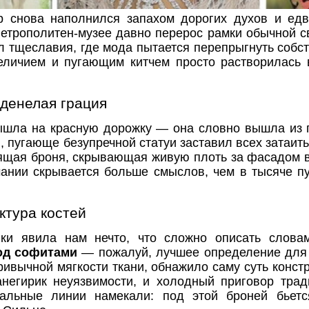
р снова наполнился запахом дорогих духов и едв
трополитен-музее давно перерос рамки обычной св
 тщеславия, где мода пытается перепрыгнуть собст
еличием и пугающим китчем просто растворилась 
денелая грация
ышла на красную дорожку — она словно вышла из г
 пугающе безупречной статуи заставил всех затаит
ящая броня, скрывающая живую плоть за фасадом в
ании скрывается больше смыслов, чем в тысяче п
ктура костей
ыки явила нам нечто, что сложно описать слова
од софитами
— пожалуй, лучшее определение для 
ривычной мягкости ткани, обнажило саму суть конст
негирик неуязвимости, и холодный приговор трад
альные линии намекали: под этой броней бьетс