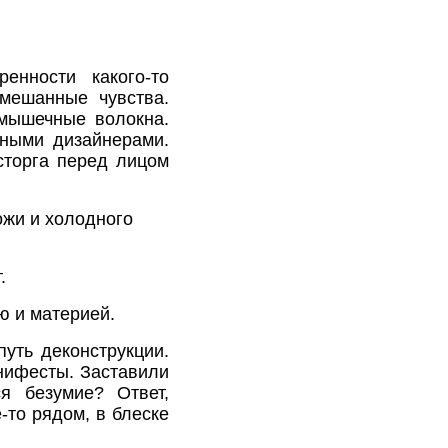
нности какого-то
смешанные чувства.
 мышечные волокна.
нными дизайнерами.
сторга перед лицом
ожи и холодного
.
 и материей.
путь деконструкции.
нифесты. Заставили
ся безумие? Ответ,
-то рядом, в блеске