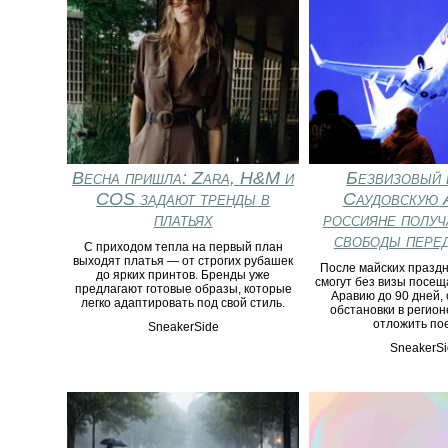
Весна пришла: Zara, H&M и
Безвизовый 
COS задают тренды в
Саудовскую 
платьях
россияне получ
свободы пере
С приходом тепла на первый план
выходят платья — от строгих рубашек
После майских праздн
до ярких принтов. Бренды уже
смогут без визы посещ
предлагают готовые образы, которые
Аравию до 90 дней, 
легко адаптировать под свой стиль.
обстановки в регион
отложить пое
SneakerSide
SneakerSi