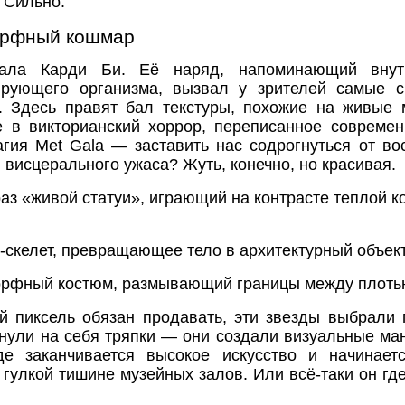
 Сильно.
орфный кошмар
ала Карди Би. Её наряд, напоминающий внутре
сирующего организма, вызвал у зрителей самые 
. Здесь правят бал текстуры, похожие на живые
 в викторианский хоррор, переписанное совреме
агия Met Gala — заставить нас содрогнуться от во
и висцерального ужаса? Жуть, конечно, но красивая.
аз «живой статуи», играющий на контрасте теплой к
-скелет, превращающее тело в архитектурный объект
рфный костюм, размывающий границы между плотью
й пиксель обязан продавать, эти звезды выбрали 
янули на себя тряпки — они создали визуальные ма
де заканчивается высокое искусство и начинает
в гулкой тишине музейных залов. Или всё-таки он где