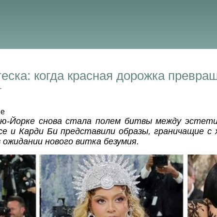
еска: когда красная дорожка превра
т
de
ью-Йорке снова стала полем битвы между эстети
се и Карди Би представили образы, граничащие с 
 ожидании нового витка безумия.