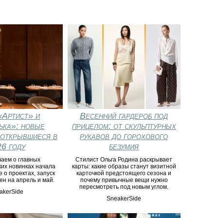
Артист» и
Весенний гардероб под
ка»: новые
прицелом: от скульптурных
 открывшиеся в
рукавов до горохового
6 году
безумия
ваем о главных
Стилист Ольга Родина раскрывает
ких новинках начала
карты: какие образы станут визитной
е о проектах, запуск
карточкой предстоящего сезона и
ен на апрель и май.
почему привычные вещи нужно
пересмотреть под новым углом.
akerSide
SneakerSide