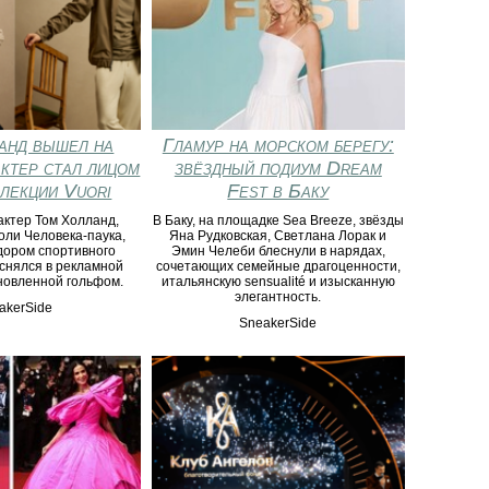
анд вышел на
Гламур на морском берегу:
актер стал лицом
звёздный подиум Dream
ллекции Vuori
Fest в Баку
актер Том Холланд,
В Баку, на площадке Sea Breeze, звёзды
оли Человека-паука,
Яна Рудковская, Светлана Лорак и
дором спортивного
Эмин Челеби блеснули в нарядах,
 снялся в рекламной
сочетающих семейные драгоценности,
новленной гольфом.
итальянскую sensualité и изысканную
элегантность.
akerSide
SneakerSide