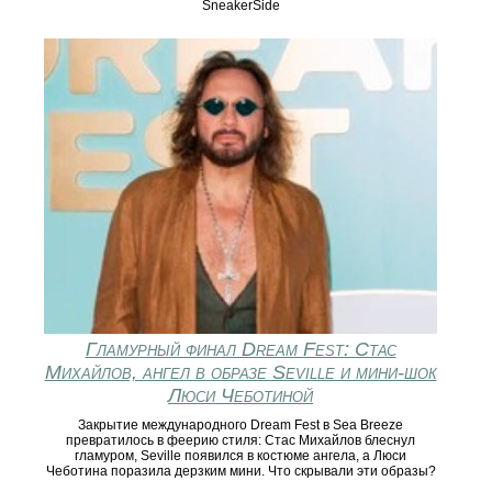
SneakerSide
Гламурный финал Dream Fest: Стас
Михайлов, ангел в образе Seville и мини‑шок
Люси Чеботиной
Закрытие международного Dream Fest в Sea Breeze
превратилось в феерию стиля: Стас Михайлов блеснул
гламуром, Seville появился в костюме ангела, а Люси
Чеботина поразила дерзким мини. Что скрывали эти образы?