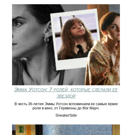
Эмма Уотсон: 7 ролей, которые сделали ее
звездой
В честь 36-летия Эммы Уотсон вспоминаем ее самые яркие
роли в кино, от Гермионы до Мэг Марч.
SneakerSide