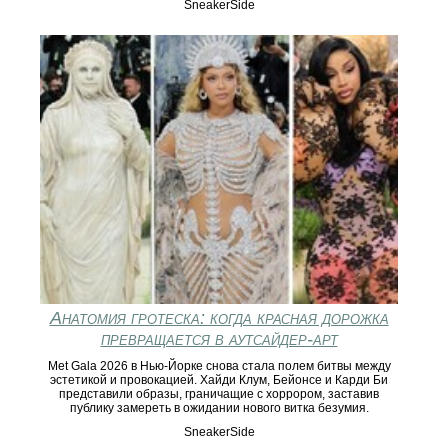
SneakerSide
Анатомия гротеска: когда красная дорожка
превращается в аутсайдер-арт
Met Gala 2026 в Нью-Йорке снова стала полем битвы между
эстетикой и провокацией. Хайди Клум, Бейонсе и Карди Би
представили образы, граничащие с хоррором, заставив
публику замереть в ожидании нового витка безумия.
SneakerSide