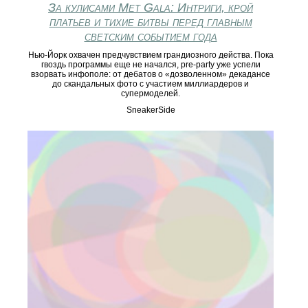
За кулисами Met Gala: Интриги, крой
платьев и тихие битвы перед главным
светским событием года
Нью-Йорк охвачен предчувствием грандиозного действа. Пока
гвоздь программы еще не начался, pre-party уже успели
взорвать инфополе: от дебатов о «дозволенном» декадансе
до скандальных фото с участием миллиардеров и
супермоделей.
SneakerSide