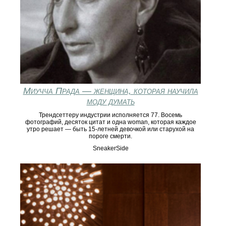
Миучча Прада — женщина, которая научила
моду думать
Трендсеттеру индустрии исполняется 77. Восемь
фотографий, десяток цитат и одна woman, которая каждое
утро решает — быть 15-летней девочкой или старухой на
пороге смерти.
SneakerSide