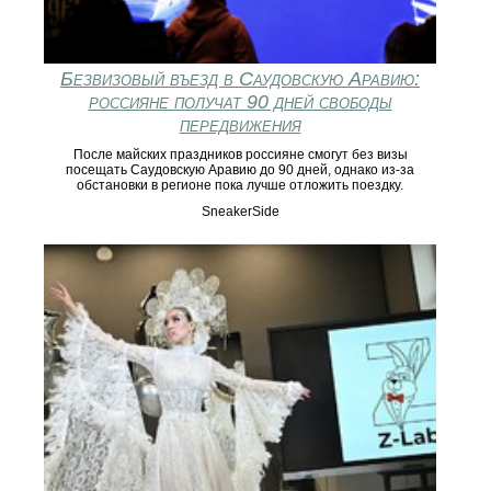
Безвизовый въезд в Саудовскую Аравию:
россияне получат 90 дней свободы
передвижения
После майских праздников россияне смогут без визы
посещать Саудовскую Аравию до 90 дней, однако из-за
обстановки в регионе пока лучше отложить поездку.
SneakerSide