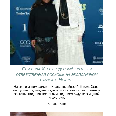
Габриэла Херст: ядерный синтез и
ответственная роскошь на экологичном
саммите Hearst
На экологичном саммите Hearst дизайнер Габриэла Херст
выступила с докладом о ядерном синтезе и ответственной
роскоши, поделившись своим видением будущего модной
индустрии.
SneakerSide