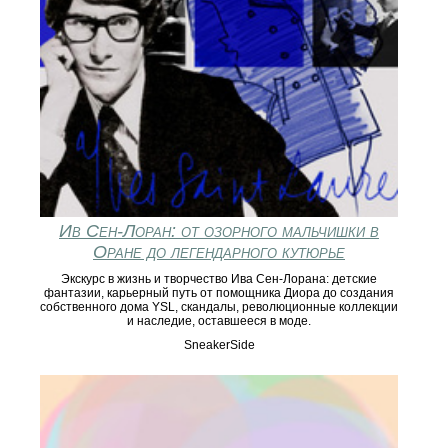
Ив Сен-Лоран: от озорного мальчишки в
Оране до легендарного кутюрье
Экскурс в жизнь и творчество Ива Сен-Лорана: детские
фантазии, карьерный путь от помощника Диора до создания
собственного дома YSL, скандалы, революционные коллекции
и наследие, оставшееся в моде.
SneakerSide