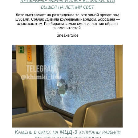
Кружевные аферы и алые вспышки: кто
вышел на летний свет
Лето выставляет на разглядение то, что зимой прячут под
шубами. Собчак удивила кружевным нарядом, Бородина —
алым жакетом. Разбираем самые смелые летние образы
знаменитостей.
SneakerSide
Камень в окно: на МЦД-3 хулиганы разбили