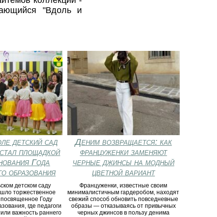
вающийся "Вдоль и
ле детский сад
Деним возвращается: как
стал площадкой
француженки заменяют
нования Года
черные джинсы на модный
о образования
цветной вариант
ском детском саду
Француженки, известные своим
ошло торжественное
минималистичным гардеробом, находят
 посвященное Году
свежий способ обновить повседневные
зования, где педагоги
образы — отказываясь от привычных
тили важность раннего
черных джинсов в пользу денима