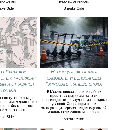
тия детей.
нежных оттенков.
akerSide
SneakerSide
о Гаравани:
Непогода заставила
торый раскрасил
самокаты и велосипеды
ный и отказался
"зимовать" раньше срока
иняться
В Москве приостановили работу
проката электросамокатов и
ного кутюрье о моде,
велосипедов из-за ухудшения погодных
го на самом деле хотят
условий. Операторы сочли
, но с болью — как он
эксплуатацию средств индивидуальной
сё это говорить.
мобильности слишком опасной.
akerSide
SneakerSide