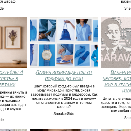
ся штраф.
разви
de
Sne
октейль: 4
Лазурь возвращается: от
Валентин
трять» в
подиума до улиц
человек, ко
ветами
мир в крас
Цвет, который когда-то был введен в
изв
моду Мирандой Пристли, снова
должны вянуть и
завоевывает подиумы и гардеробы. Как
ике — их можно
носить лазурный в 2024 году и почему
Цитаты легендар
 в красивых
он становится главным оттенком
красоте и том, че
зиции выглядят
сезона?
женщины. Коротко
оды и служат
сам любил в
SneakerSide
Sne
de