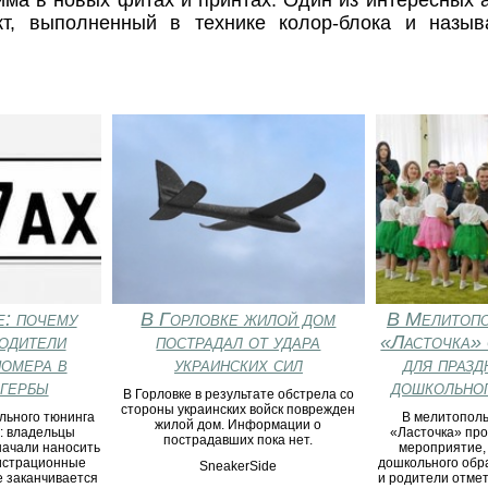
кт, выполненный в технике колор-блока и назы
е: почему
В Горловке жилой дом
В Мелитопо
одители
пострадал от удара
«Ласточка» 
омера в
украинских сил
для празд
гербы
дошкольног
В Горловке в результате обстрела со
стороны украинских войск поврежден
льного тюнинга
В мелитополь
жилой дом. Информации о
: владельцы
«Ласточка» пр
пострадавших пока нет.
начали наносить
мероприятие,
гистрационные
дошкольного обра
SneakerSide
е заканчивается
и родители отме