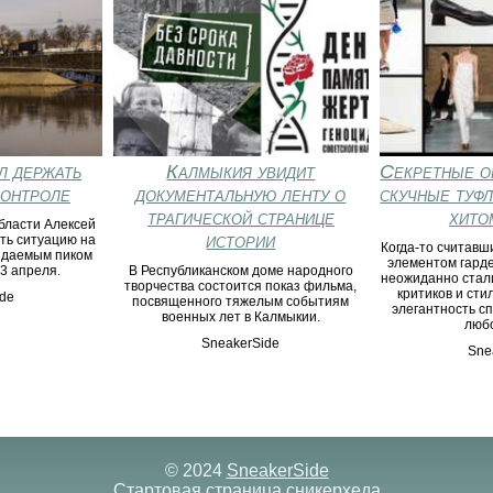
л держать
Калмыкия увидит
Секретные о
контроле
документальную ленту о
скучные туф
трагической странице
хито
бласти Алексей
истории
ть ситуацию на
Когда-то считав
жидаемым пиком
элементом гард
 3 апреля.
В Республиканском доме народного
неожиданно стал
творчества состоится показ фильма,
критиков и сти
de
посвященного тяжелым событиям
элегантность с
военных лет в Калмыкии.
люб
SneakerSide
Sne
© 2024
SneakerSide
Стартовая страница сникерхеда