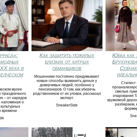
рраса»:
Как защитить пожилых
Юбка как 
 модных
близких от хитрых
Брухунова
 XX века в
обманщиков
Собчак
ведческом
идеальн
Мошенники постоянно придумывают
новые способы выманить деньги у
Стилист 
доверчивых людей, особенно у
проанализиро
ческом музее
пенсионеров. О том, как уберечь
смелые луки
 праздничного
родственников от их уловок, рассказал
очарования Т
я – от нарядов
эксперт.
кружевной дерзо
, напоминая о
разбираем, 
SneakerSide
 культурных
формир
о времени.
Sne
de