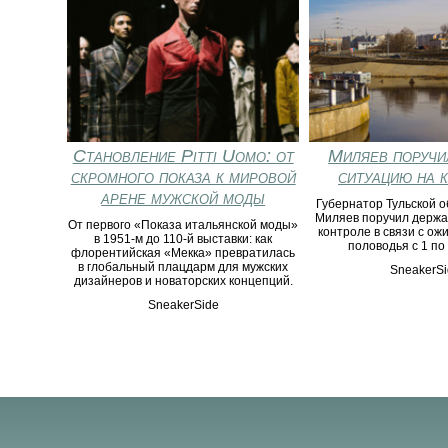
Становление Pitti Uomo: от
Миляев поручи
скромного показа к мировой
ситуацию на 
арене мужской моды
Губернатор Тульской о
Миляев поручил держа
От первого «Показa итальянской моды»
контроле в связи с о
в 1951‑м до 110‑й выставки: как
половодья с 1 по
флорентийская «Мекка» превратилась
в глобальный плацдарм для мужских
SneakerSi
дизайнеров и новаторских концепций.
SneakerSide