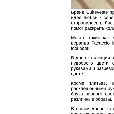
Бренд Culteveste п
идее любви к себе
отправилась в Лис
помог раскрыть кол
Места, такие как 
веранда Facaccio 
lookbook.
В дроп коллекции в
пудрового цвета 
рукавами и разрезо
цвете.
Кроме платьев, 
расклешенными рук
блуза черного цве
различные образы.
В новом дропе кол
использование дени