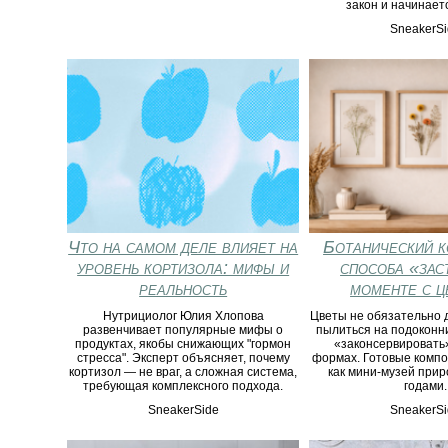
закон и начинает
SneakerSi
Что на самом деле влияет на
Ботанический к
уровень кортизола: мифы и
способа «зас
реальность
моменте с ц
Нутрициолог Юлия Хлопова
Цветы не обязательно 
развенчивает популярные мифы о
пылиться на подоконн
продуктах, якобы снижающих "гормон
«законсервировать»
стресса". Эксперт объясняет, почему
формах. Готовые компо
кортизол — не враг, а сложная система,
как мини-музей прир
требующая комплексного подхода.
годами.
SneakerSide
SneakerSi