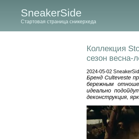
SneakerSide
Стартовая страница сникерхеда
Коллекция Sto
сезон весна-л
2024-05-02 SneakerSi
Бренд Culteveste п
бережным отношен
идеально подойду
деконструкция, яр