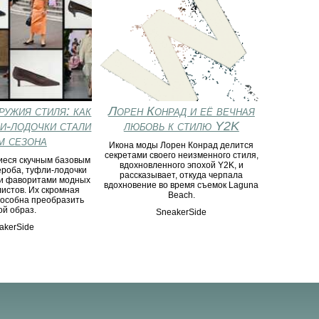
ружия стиля: как
Лорен Конрад и её вечная
ли-лодочки стали
любовь к стилю Y2K
м сезона
Икона моды Лорен Конрад делится
секретами своего неизменного стиля,
шиеся скучным базовым
вдохновленного эпохой Y2K, и
ероба, туфли-лодочки
рассказывает, откуда черпала
и фаворитами модных
вдохновение во время съемок Laguna
листов. Их скромная
Beach.
пособна преобразить
ой образ.
SneakerSide
akerSide