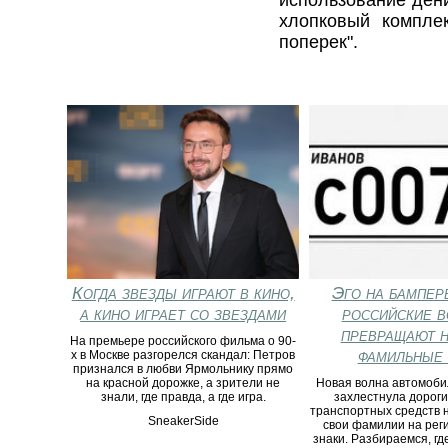
хлопковый компле
поперек".
Когда звезды играют в кино,
Эго на бампер
а кино играет со звездами
российские в
превращают н
На премьере российского фильма о 90-
фамильные 
х в Москве разгорелся скандал: Петров
признался в любви Ярмольнику прямо
на красной дорожке, а зрители не
Новая волна автомоби
знали, где правда, а где игра.
захлестнула дороги
транспортных средств 
SneakerSide
свои фамилии на ре
знаки. Разбираемся, гд