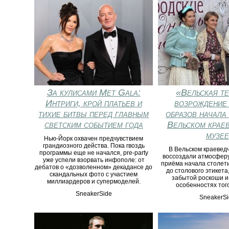
За кулисами Met Gala:
«Вельская те
Интриги, крой платьев и
возрождение
тихие битвы перед главным
образов начала
светским событием года
Вельском крае
музее
Нью-Йорк охвачен предчувствием
грандиозного действа. Пока гвоздь
В Вельском краевед
программы еще не начался, pre-party
воссоздали атмосферу
уже успели взорвать инфополе: от
приёма начала столети
дебатов о «дозволенном» декадансе до
до столового этикета
скандальных фото с участием
забытой роскоши и
миллиардеров и супермоделей.
особенностях тог
SneakerSide
SneakerSi