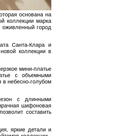
которая основана на
ой коллекции марка
и оживленный город
иата Санта-Клара и
 новой коллекции в
дерзкое мини-платье
латье с объемными
я в небесно-голубом
незон с длинными
озрачная шифоновая
позволит составить
ия, яркие детали и
айтемов коллекции -