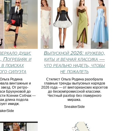
зеркало души:
Выпускной 2026: кружево,
, Погребняк и
киты и вечная классика —
 в поисках
что реально надеть, чтобы
ого силуэта
не пожалеть
Ольга Родина
Стилист Ольга Родина разобрала
вала винтажные и
главные тренды выпускных нарядов
 звезд. От ретро-
2026 года — от викторианских корсетов
аси Брухуновой до
до бескомпромиссной классики.
сти Ксении Собчак —
Честный разбор без гламурного
как длина подола
миража.
ует имидж.
SneakerSide
akerSide