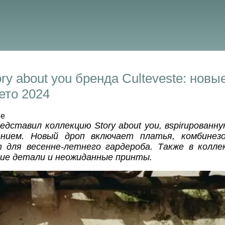
ry about you бренда Culteveste: новы
ето 2024
de
редставил коллекцию Story about you, вspirированн
ием. Новый дроп включает платья, комбинезо
т для весенне-летнего гардероба. Также в колле
кие детали и неожиданные принты.