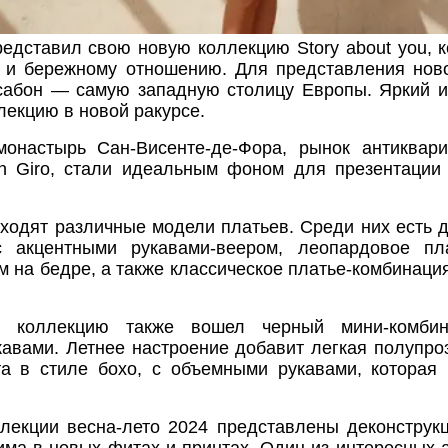
редставил свою новую коллекцию Story about you, 
 и бережному отношению. Для представления нов
сабон — самую западную столицу Европы. Яркий 
лекцию в новой ракурсе.
монастырь Сан-Висенте-де-Фора, рынок антиквар
in Giro, стали идеальным фоном для презентации
ходят различные модели платьев. Среди них есть 
с акцентными рукавами-веером, леопардовое п
м на бедре, а также классическое платье-комбинаци
в коллекцию также вошел черный мини-комби
авами. Летнее настроение добавит легкая полупр
та в стиле бохо, с объемными рукавами, которая 
лекции весна-лето 2024 представлены деконструкц
ма в новых фитах и принтах. Один из интересных 