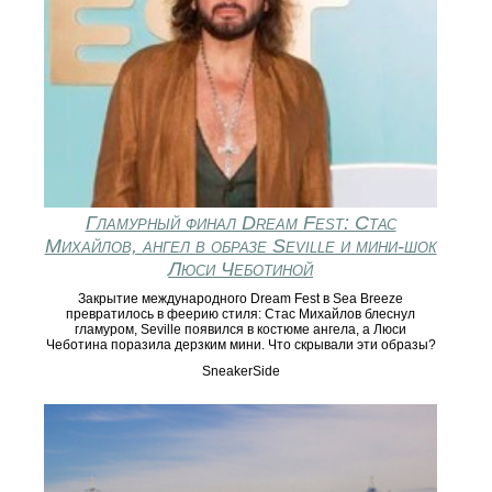
Гламурный финал Dream Fest: Стас
Михайлов, ангел в образе Seville и мини‑шок
Люси Чеботиной
Закрытие международного Dream Fest в Sea Breeze
превратилось в феерию стиля: Стас Михайлов блеснул
гламуром, Seville появился в костюме ангела, а Люси
Чеботина поразила дерзким мини. Что скрывали эти образы?
SneakerSide