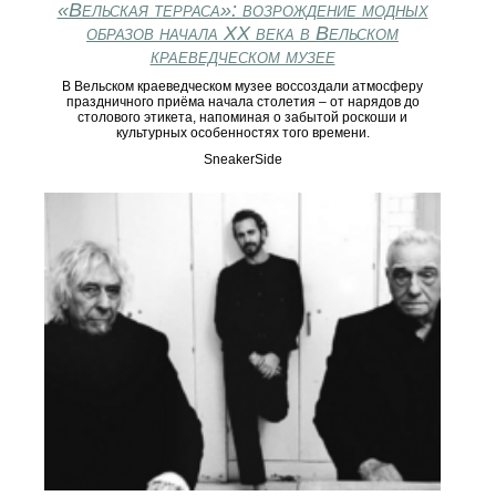
«Вельская терраса»: возрождение модных
образов начала XX века в Вельском
краеведческом музее
В Вельском краеведческом музее воссоздали атмосферу
праздничного приёма начала столетия – от нарядов до
столового этикета, напоминая о забытой роскоши и
культурных особенностях того времени.
SneakerSide