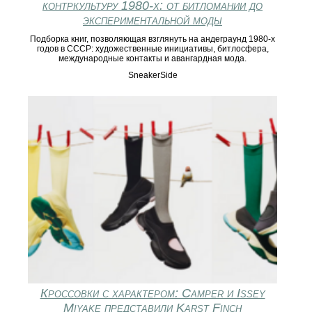
контркультуру 1980‑х: от битломании до
экспериментальной моды
Подборка книг, позволяющая взглянуть на андеграунд 1980‑х
годов в СССР: художественные инициативы, битлосфера,
международные контакты и авангардная мода.
SneakerSide
Кроссовки с характером: Camper и Issey
Miyake представили Karst Finch