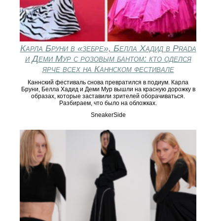
Карла Бруни в «зебре», Белла Хадид в Prada
и Деми Мур с розовым бантом: кто оделся
ярче всех на Каннском фестивале
Каннский фестиваль снова превратился в подиум. Карла
Бруни, Белла Хадид и Деми Мур вышли на красную дорожку в
образах, которые заставили зрителей оборачиваться.
Разбираем, что было на обложках.
SneakerSide