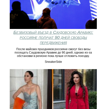
Безвизовый въезд в Саудовскую Аравию:
россияне получат 90 дней свободы
передвижения
После майских праздников россияне смогут без визы
посещать Саудовскую Аравию до 90 дней, однако из-за
обстановки в регионе пока лучше отложить поездку.
SneakerSide