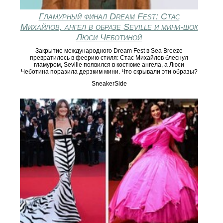
Гламурный финал Dream Fest: Стас
Михайлов, ангел в образе Seville и мини‑шок
Люси Чеботиной
Закрытие международного Dream Fest в Sea Breeze
превратилось в феерию стиля: Стас Михайлов блеснул
гламуром, Seville появился в костюме ангела, а Люси
Чеботина поразила дерзким мини. Что скрывали эти образы?
SneakerSide