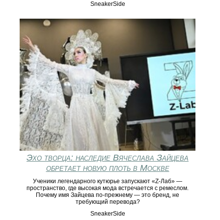
SneakerSide
Эхо творца: наследие Вячеслава Зайцева
обретает новую плоть в Москве
Ученики легендарного кутюрье запускают «Z-Лаб» —
пространство, где высокая мода встречается с ремеслом.
Почему имя Зайцева по-прежнему — это бренд, не
требующий перевода?
SneakerSide