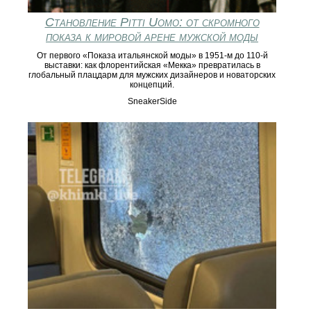
Становление Pitti Uomo: от скромного
показа к мировой арене мужской моды
От первого «Показa итальянской моды» в 1951‑м до 110‑й
выставки: как флорентийская «Мекка» превратилась в
глобальный плацдарм для мужских дизайнеров и новаторских
концепций.
SneakerSide