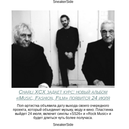
SneakerSide
Charli XCX задает курс: новый альбом
«Music, Fashion, Film» появится 24 июля
Поп-артистка объявила дату выхода своего очередного
проекта, который объединит музыку, моду и кино. Пластинка
выйдет 24 июля, включит синглы «SS26» и «Rock Music» и
будет длиться чуть более получаса.
SneakerSide