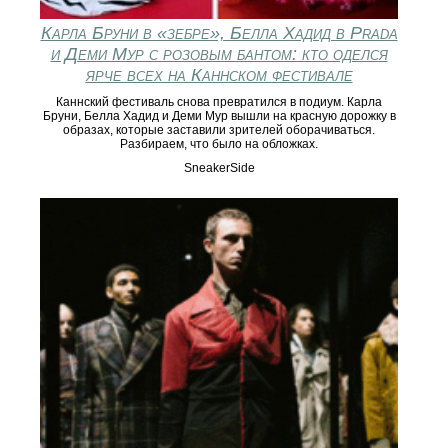
Карла Бруни в «зебре», Белла Хадид в Prada
и Деми Мур с розовым бантом: кто оделся
ярче всех на Каннском фестивале
Каннский фестиваль снова превратился в подиум. Карла
Бруни, Белла Хадид и Деми Мур вышли на красную дорожку в
образах, которые заставили зрителей оборачиваться.
Разбираем, что было на обложках.
SneakerSide