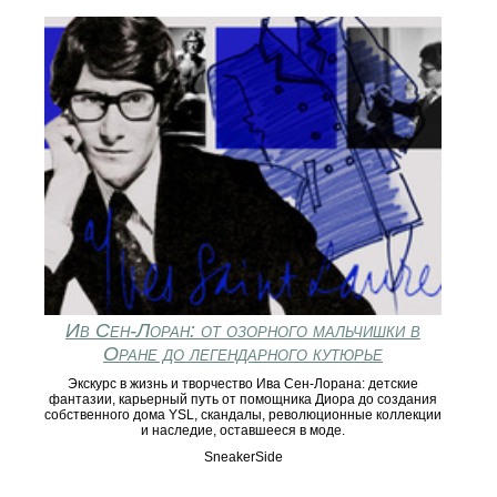
Ив Сен-Лоран: от озорного мальчишки в
Оране до легендарного кутюрье
Экскурс в жизнь и творчество Ива Сен-Лорана: детские
фантазии, карьерный путь от помощника Диора до создания
собственного дома YSL, скандалы, революционные коллекции
и наследие, оставшееся в моде.
SneakerSide