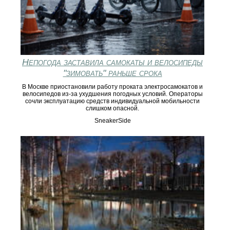
Непогода заставила самокаты и велосипеды
"зимовать" раньше срока
В Москве приостановили работу проката электросамокатов и
велосипедов из-за ухудшения погодных условий. Операторы
сочли эксплуатацию средств индивидуальной мобильности
слишком опасной.
SneakerSide