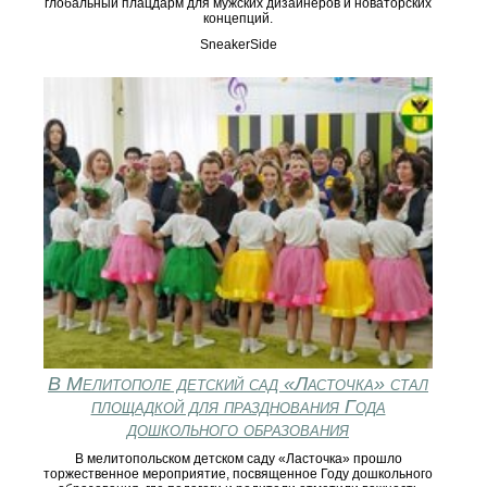
глобальный плацдарм для мужских дизайнеров и новаторских
концепций.
SneakerSide
В Мелитополе детский сад «Ласточка» стал
площадкой для празднования Года
дошкольного образования
В мелитопольском детском саду «Ласточка» прошло
торжественное мероприятие, посвященное Году дошкольного