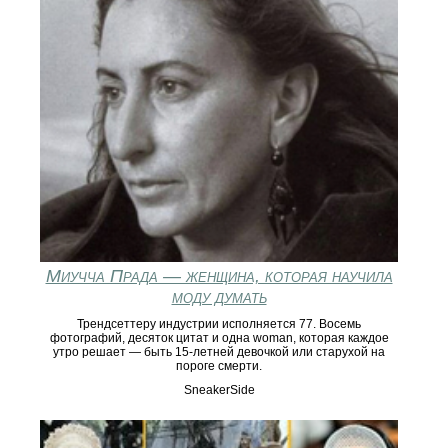
Миучча Прада — женщина, которая научила
моду думать
Трендсеттеру индустрии исполняется 77. Восемь
фотографий, десяток цитат и одна woman, которая каждое
утро решает — быть 15-летней девочкой или старухой на
пороге смерти.
SneakerSide