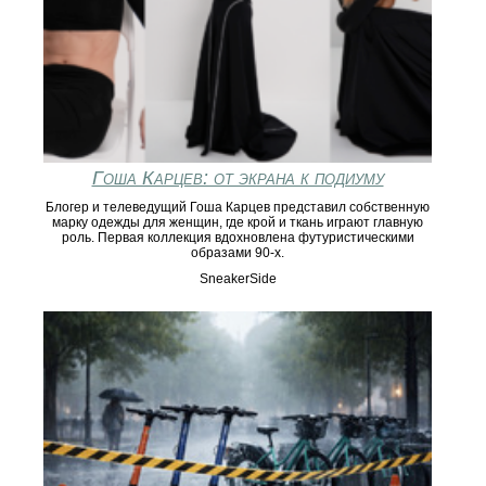
Гоша Карцев: от экрана к подиуму
Блогер и телеведущий Гоша Карцев представил собственную
марку одежды для женщин, где крой и ткань играют главную
роль. Первая коллекция вдохновлена футуристическими
образами 90-х.
SneakerSide