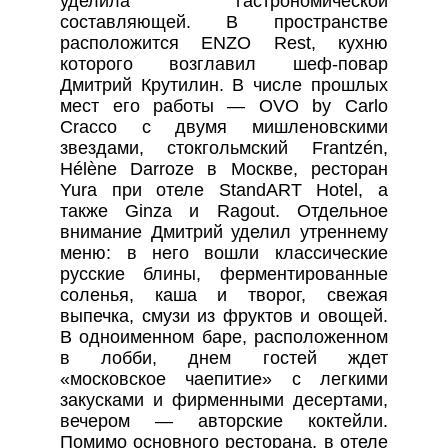
уделила гастрономической
составляющей. В пространстве
расположится ENZO Rest, кухню
которого возглавил шеф-повар
Дмитрий Крутилин. В числе прошлых
мест его работы — OVO by Carlo
Cracco с двумя мишленовскими
звездами, стокгольмский Frantzén,
Hélène Darroze в Москве, ресторан
Yura при отеле StandART Hotel, а
также Ginza и Ragout. Отдельное
внимание Дмитрий уделил утреннему
меню: в него вошли классические
русские блины, ферментированные
соленья, каша и творог, свежая
выпечка, смузи из фруктов и овощей.
В одноименном баре, расположенном
в лобби, днем гостей ждет
«московское чаепитие» с легкими
закусками и фирменными десертами,
вечером — авторские коктейли.
Помимо основного ресторана, в отеле