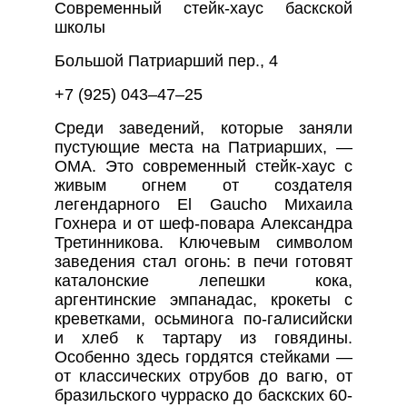
Современный стейк-хаус баскской
школы
Большой Патриарший пер., 4
+7 (925) 043–47–25
Среди заведений, которые заняли
пустующие места на Патриарших, —
ОМА. Это современный стейк-хаус с
живым огнем от создателя
легендарного El Gaucho Михаила
Гохнера и от шеф-повара Александра
Третинникова. Ключевым символом
заведения стал огонь: в печи готовят
каталонские лепешки кока,
аргентинские эмпанадас, крокеты с
креветками, осьминога по-галисийски
и хлеб к тартару из говядины.
Особенно здесь гордятся стейками —
от классических отрубов до вагю, от
бразильского чурраско до баскских 60-