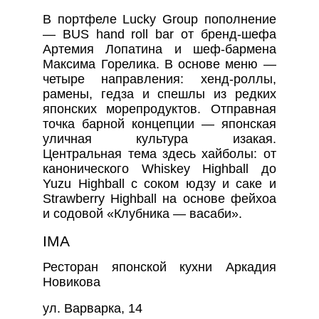
В портфеле Lucky Group пополнение
— BUS hand roll bar от бренд-шефа
Артемия Лопатина и шеф-бармена
Максима Горелика. В основе меню —
четыре направления: хенд-роллы,
рамены, гедза и спешлы из редких
японских морепродуктов. Отправная
точка барной концепции — японская
уличная культура изакая.
Центральная тема здесь хайболы: от
канонического Whiskey Highball до
Yuzu Highball с соком юдзу и саке и
Strawberry Highball на основе фейхоа
и содовой «Клубника — васаби».
IMA
Ресторан японской кухни Аркадия
Новикова
ул. Варварка, 14