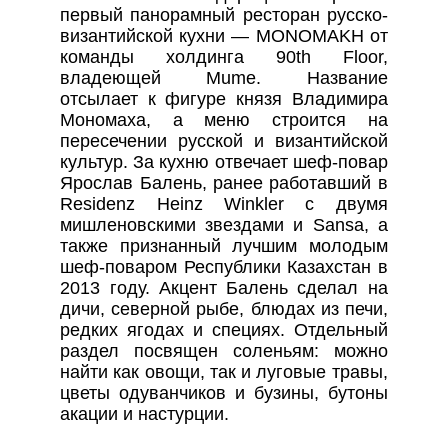
первый панорамный ресторан русско-
византийской кухни — MONOMAKH от
команды холдинга 90th Floor,
владеющей Mume. Название
отсылает к фигуре князя Владимира
Мономаха, а меню строится на
пересечении русской и византийской
культур. За кухню отвечает шеф-повар
Ярослав Балень, ранее работавший в
Residenz Heinz Winkler с двумя
мишленовскими звездами и Sansa, а
также признанный лучшим молодым
шеф-поваром Республики Казахстан в
2013 году. Акцент Балень сделал на
дичи, северной рыбе, блюдах из печи,
редких ягодах и специях. Отдельный
раздел посвящен соленьям: можно
найти как овощи, так и луговые травы,
цветы одуванчиков и бузины, бутоны
акации и настурции.