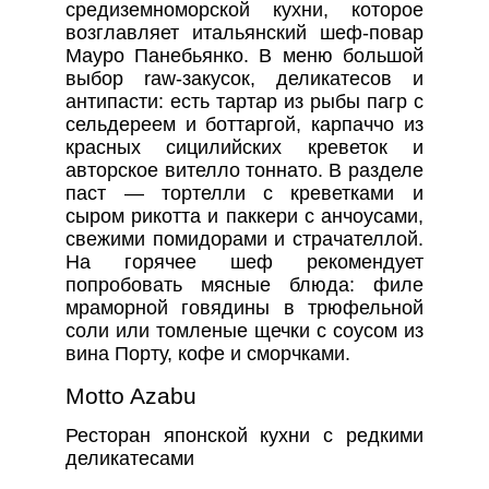
средиземноморской кухни, которое
возглавляет итальянский шеф-повар
Мауро Панебьянко. В меню большой
выбор raw-закусок, деликатесов и
антипасти: есть тартар из рыбы пагр с
сельдереем и боттаргой, карпаччо из
красных сицилийских креветок и
авторское вителло тоннато. В разделе
паст — тортелли с креветками и
сыром рикотта и паккери с анчоусами,
свежими помидорами и страчателлой.
На горячее шеф рекомендует
попробовать мясные блюда: филе
мраморной говядины в трюфельной
соли или томленые щечки с соусом из
вина Порту, кофе и сморчками.
Motto Azabu
Ресторан японской кухни с редкими
деликатесами