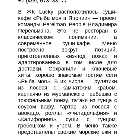
+7 (499) 678–33–77
В ЖК Lucky расположилось суши-
кафе «Рыба моя в Японии» — проект
команды Perelman People Владимира
Перельмана. Это не ресторан в
классическом понимании, а
современное суши-кафе. Меню
построено вокруг позиций,
приготовленных «из-под ножа» и
адаптированных в том числе для
доставки. Сохранили и ключевые
хиты, хорошо знакомые гостям сети
«Рыба моя». В их числе — рулетики
из лосося с камчатским крабом,
карпаччо из мурманского гребешка с
трюфельным понзу, татаки из тунца с
соусом вафу, тартар из лосося с
авокадо, роллы «Филадельфия» и
«Калифорния», суши с тунцом,
гребешком и угрем. В меню также
представлены свежие морские ежи и