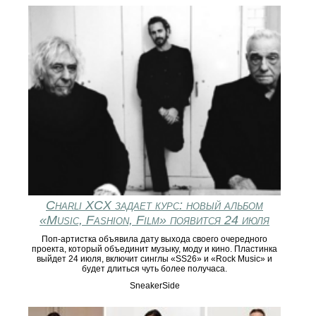
Charli XCX задает курс: новый альбом
«Music, Fashion, Film» появится 24 июля
Поп-артистка объявила дату выхода своего очередного
проекта, который объединит музыку, моду и кино. Пластинка
выйдет 24 июля, включит синглы «SS26» и «Rock Music» и
будет длиться чуть более получаса.
SneakerSide