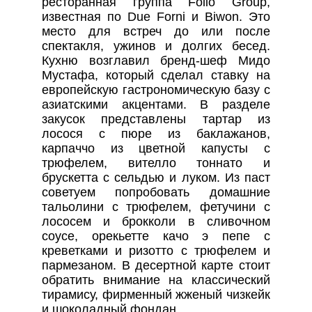
ресторанная группа Folio Group,
известная по Due Forni и Biwon. Это
место для встреч до или после
спектакля, ужинов и долгих бесед.
Кухню возглавил бренд-шеф Мидо
Мустафа, который сделал ставку на
европейскую гастрономическую базу с
азиатскими акцентами. В разделе
закусок представлены тартар из
лосося с пюре из баклажанов,
карпаччо из цветной капусты с
трюфелем, вителло тоннато и
брускетта с сельдью и луком. Из паст
советуем попробовать домашние
тальолини с трюфелем, фетучини с
лососем и брокколи в сливочном
соусе, орекьетте качо э пепе с
креветками и ризотто с трюфелем и
пармезаном. В десертной карте стоит
обратить внимание на классический
тирамису, фирменный жженый чизкейк
и шоколадный фондан.