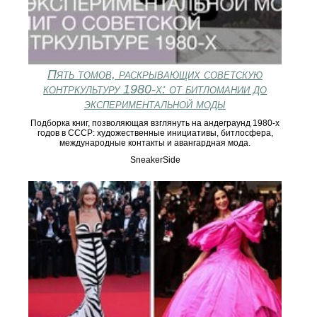
Пять томов, раскрывающих советскую
контркультуру 1980‑х: от битломании до
экспериментальной моды
Подборка книг, позволяющая взглянуть на андеграунд 1980‑х
годов в СССР: художественные инициативы, битлосфера,
международные контакты и авангардная мода.
SneakerSide