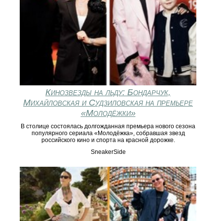
Кинозвезды на льду: Бондарчук,
Михайловская и Судзиловская на премьере
«Молодёжки»
В столице состоялась долгожданная премьера нового сезона
популярного сериала «Молодёжка», собравшая звезд
российского кино и спорта на красной дорожке.
SneakerSide