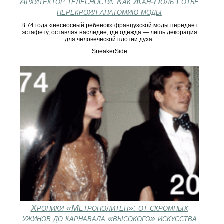
Архитектор телесности: Как Жан-Поль Готье
перекроил анатомию моды
В 74 года «несносный ребенок» французской моды передает
эстафету, оставляя наследие, где одежда — лишь декорация
для человеческой плотии духа.
SneakerSide
Хроники «Метрополитен»: от скромных
ужинов до карнавала «высокого» искусства