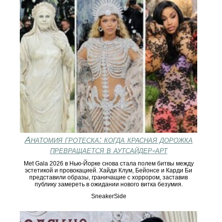
Анатомия гротеска: когда красная дорожка
превращается в аутсайдер-арт
Met Gala 2026 в Нью-Йорке снова стала полем битвы между
эстетикой и провокацией. Хайди Клум, Бейонсе и Карди Би
представили образы, граничащие с хоррором, заставив
публику замереть в ожидании нового витка безумия.
SneakerSide