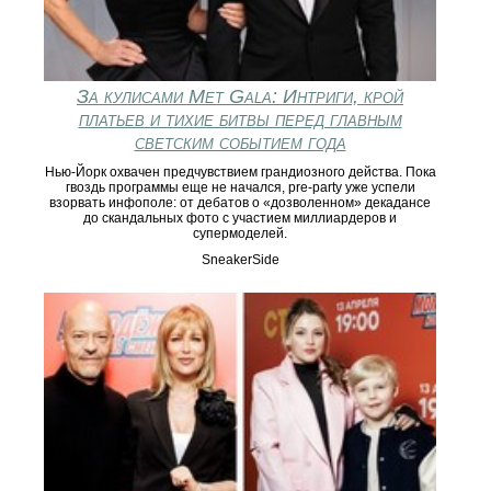
За кулисами Met Gala: Интриги, крой
платьев и тихие битвы перед главным
светским событием года
Нью-Йорк охвачен предчувствием грандиозного действа. Пока
гвоздь программы еще не начался, pre-party уже успели
взорвать инфополе: от дебатов о «дозволенном» декадансе
до скандальных фото с участием миллиардеров и
супермоделей.
SneakerSide